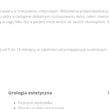
konywany w znieczuleniu miejscowym. Wolumetria przeprowadzana 
ąb skóry a następnie delikatnym rozmasowaniu skóry, celem równ
ują w ciągu kilku dni, a pacjent może wrócić do swoich obowiązków. 
ię od 9 do 18 miesięcy, w zależności od predyspozycji osobniczych
Urologia estetyczna
Podcięcie wędzidełka
Plastyka stulejki (obrzezanie)