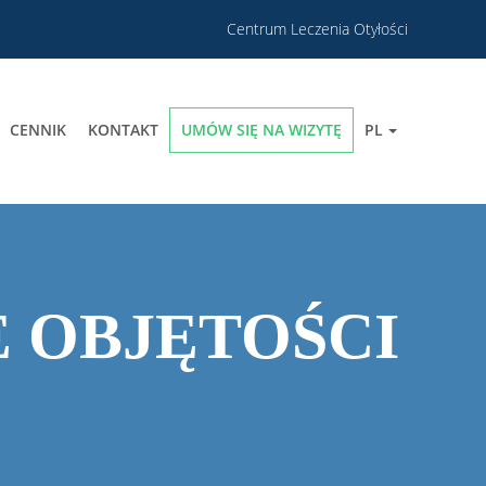
Centrum Leczenia Otyłości
CENNIK
KONTAKT
UMÓW SIĘ NA WIZYTĘ
PL
 OBJĘTOŚCI