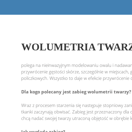
WOLUMETRIA TWARZY – (
polega na nieinwazyjnym modelowaniu owalu i nadawani
przywrócenie gęstości skórze, szczególnie w miejscach, gd
policzkowych. Wszystko to daje w efekcie przywrócenie 
Dla kogo polecany jest zabieg wolumetrii twarzy?
Wraz z procesem starzenia się następuje stopniowy zanik t
tkanki zaczynają obwisać. Zabieg jest przeznaczony dla
chcą nadać swojej twarzy utraconą objętość w obrębie k
Jak wygląda zabieg?