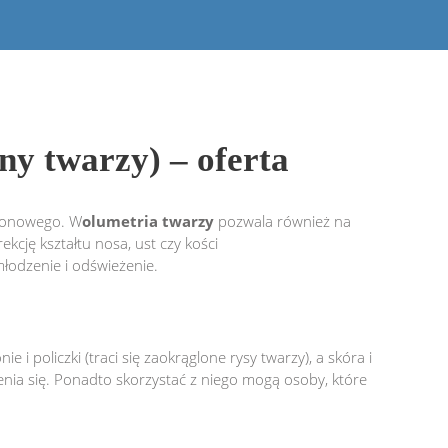
 twarzy) – oferta
uronowego. W
olumetria twarzy
pozwala również na
ekcję kształtu nosa, ust czy kości
młodzenie i odświeżenie.
i policzki (traci się zaokrąglone rysy twarzy), a skóra i
zenia się. Ponadto skorzystać z niego mogą osoby, które