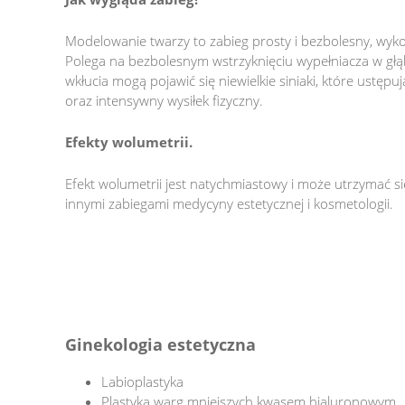
Modelowanie twarzy to zabieg prosty i bezbolesny, wy
Polega na bezbolesnym wstrzyknięciu wypełniacza w gł
wkłucia mogą pojawić się niewielkie siniaki, które ustęp
oraz intensywny wysiłek fizyczny.
Efekty wolumetrii.
Efekt wolumetrii jest natychmiastowy i może utrzymać s
innymi zabiegami medycyny estetycznej i kosmetologii.
Ginekologia estetyczna
Labioplastyka
Plastyka warg mniejszych kwasem hialuronowym