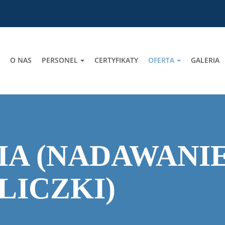
O NAS
PERSONEL
CERTYFIKATY
OFERTA
GALERIA
A (NADAWANIE
LICZKI)