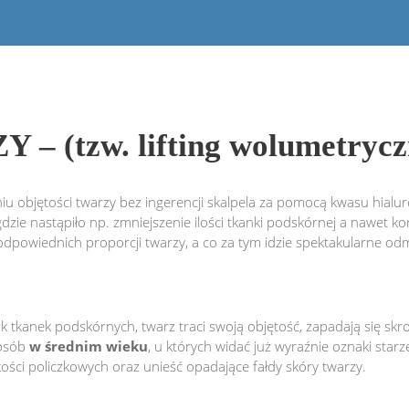
tzw. lifting wolumetryczny
u objętości twarzy bez ingerencji skalpela za pomocą kwasu hial
zie nastąpiło np. zmniejszenie ilości tkanki podskórnej a nawet kor
odpowiednich proporcji twarzy, a co za tym idzie spektakularne od
kanek podskórnych, twarz traci swoją objętość, zapadają się skronie 
 osób
w średnim wieku
, u których widać już wyraźnie oznaki star
ości policzkowych oraz unieść opadające fałdy skóry twarzy.