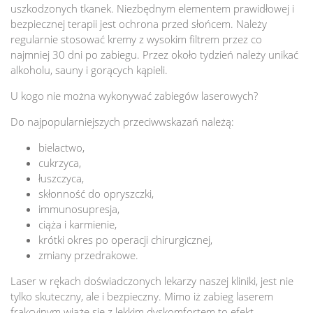
uszkodzonych tkanek. Niezbędnym elementem prawidłowej i
bezpiecznej terapii jest ochrona przed słońcem. Należy
regularnie stosować kremy z wysokim filtrem przez co
najmniej 30 dni po zabiegu. Przez około tydzień należy unikać
alkoholu, sauny i gorących kąpieli.
U kogo nie można wykonywać zabiegów laserowych?
Do najpopularniejszych przeciwwskazań należą:
bielactwo,
cukrzyca,
łuszczyca,
skłonność do opryszczki,
immunosupresja,
ciąża i karmienie,
krótki okres po operacji chirurgicznej,
zmiany przedrakowe.
Laser w rękach doświadczonych lekarzy naszej kliniki, jest nie
tylko skuteczny, ale i bezpieczny. Mimo iż zabieg laserem
frakcyjnym wiąże się z lekkim dyskomfortem to efekt