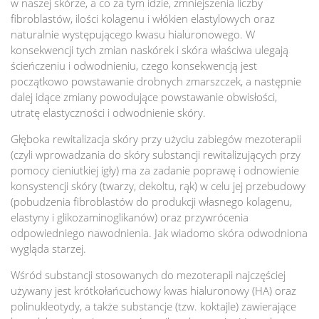
w naszej skórze, a co za tym idzie, zmniejszenia liczby
fibroblastów, ilości kolagenu i włókien elastylowych oraz
naturalnie występującego kwasu hialuronowego. W
konsekwencji tych zmian naskórek i skóra właściwa ulegają
ścieńczeniu i odwodnieniu, czego konsekwencją jest
początkowo powstawanie drobnych zmarszczek, a następnie
dalej idące zmiany powodujące powstawanie obwisłości,
utratę elastyczności i odwodnienie skóry.
Głęboka rewitalizacja skóry przy użyciu zabiegów mezoterapii
(czyli wprowadzania do skóry substancji rewitalizujących przy
pomocy cieniutkiej igły) ma za zadanie poprawę i odnowienie
konsystencji skóry (twarzy, dekoltu, rąk) w celu jej przebudowy
(pobudzenia fibroblastów do produkcji własnego kolagenu,
elastyny i glikozaminoglikanów) oraz przywrócenia
odpowiedniego nawodnienia. Jak wiadomo skóra odwodniona
wygląda starzej.
Wśród substancji stosowanych do mezoterapii najczęściej
używany jest krótkołańcuchowy kwas hialuronowy (HA) oraz
polinukleotydy, a także substancje (tzw. koktajle) zawierające