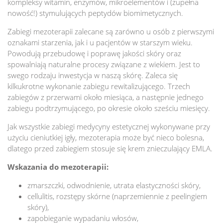
kompleksy witamin, enzymów, mikroelementów i (zupełna
nowość!) stymulujących peptydów biomimetycznych.
Zabiegi mezoterapii zalecane są zarówno u osób z pierwszymi
oznakami starzenia, jak i u pacjentów w starszym wieku.
Powodują przebudowę i poprawę jakości skóry oraz
spowalniają naturalne procesy związane z wiekiem. Jest to
swego rodzaju inwestycja w naszą skórę. Zaleca się
kilkukrotne wykonanie zabiegu rewitalizującego. Trzech
zabiegów z przerwami około miesiąca, a następnie jednego
zabiegu podtrzymującego, po okresie około sześciu miesięcy.
Jak wszystkie zabiegi medycyny estetycznej wykonywane przy
użyciu cieniutkiej igły, mezoterapia może być nieco bolesna,
dlatego przed zabiegiem stosuje się krem znieczulający EMLA.
Wskazania do mezoterapii:
zmarszczki, odwodnienie, utrata elastyczności skóry,
cellulitis, rozstępy skórne (naprzemiennie z peelingiem
skóry),
zapobieganie wypadaniu włosów,