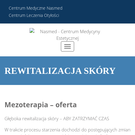
Centrum Medyczne Nasmed
Centrum Leczenia Otyłości
REWITALIZACJA SKÓRY
Mezoterapia – oferta
Głęboka rewitalizacja skóry – ABY ZATRZYMAĆ CZAS
W trakcie procesu starzenia dochodzi do postępujących zmian