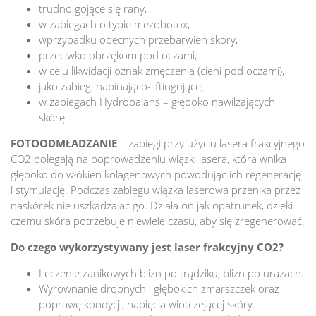
trudno gojące się rany,
w zabiegach o typie mezobotox,
wprzypadku obecnych przebarwień skóry,
przeciwko obrzękom pod oczami,
w celu likwidacji oznak zmęczenia (cieni pod oczami),
jako zabiegi napinająco-liftingujące,
w zabiegach Hydrobalans – głęboko nawilżających
skórę.
FOTOODMŁADZANIE
– zabiegi przy użyciu lasera frakcyjnego
CO2 polegają na poprowadzeniu wiązki lasera, która wnika
głęboko do włókien kolagenowych powodując ich regenerację
i stymulację. Podczas zabiegu wiązka laserowa przenika przez
naskórek nie uszkadzając go. Działa on jak opatrunek, dzięki
czemu skóra potrzebuje niewiele czasu, aby się zregenerować.
Do czego wykorzystywany jest laser frakcyjny CO2?
Leczenie zanikowych blizn po trądziku, blizn po urazach.
Wyrównanie drobnych i głębokich zmarszczek oraz
poprawę kondycji, napięcia wiotczejącej skóry.