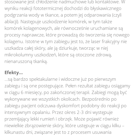
stosowane jest chłodzenie nadmuchowe lub kontaktowe. W
wyniku reakcji fototermicznej dochodzi do błyskawicznego
podgrzania wody w tkance, a potem jej odparowania (czyli
ablacji). Następuje uszkodzenie komórek, w tym także
komórek kolagenowych, ale równocześnie uruchamiane są
procesy naprawcze, które prowadzą do tworzenia się nowego
kolagenu. Istotne w tym zabiegu jest to, że laser frakcyjny nie
uszkadza całej skóry, ale ją dziurkuje, tworząc w niej
mikrokolumny uszkodzeń, które są otoczone zdrową,
nienaruszoną tkanką.
Efekty…
…są bardzo spektakularne i widoczne już po pierwszym
zabiegu i są one postępujące. Pełen rezultat zabiegu osiągamy
w ciągu 6 miesięcy, po zakończonej terapii. Zabiegi mogą być
wykonywane we wszystkich okolicach. Bezpośrednio po
zabiegu pacjent odczuwa dyskomfort podobny do reakcji po
intensywnym opalaniu. Przez okres 2-3 dni występuje
przemijający lekki rumień i obrzęk. Może pojawić również
niewielkie zbrązowienie skóry, które ustępuje w ciągu kilku –
kilkunastu dni, związane jest to z procesem usuwania