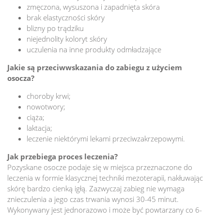
zmęczona, wysuszona i zapadnięta skóra
brak elastyczności skóry
blizny po trądziku
niejednolity koloryt skóry
uczulenia na inne produkty odmładzające
Jakie są przeciwwskazania do zabiegu z użyciem
osocza?
choroby krwi;
nowotwory;
ciąża;
laktacja;
leczenie niektórymi lekami przeciwzakrzepowymi.
Jak przebiega proces leczenia?
Pozyskane osocze podaje się w miejsca przeznaczone do
leczenia w formie klasycznej techniki mezoterapii, nakłuwając
skórę bardzo cienką igłą. Zazwyczaj zabieg nie wymaga
znieczulenia a jego czas trwania wynosi 30-45 minut.
Wykonywany jest jednorazowo i może być powtarzany co 6-